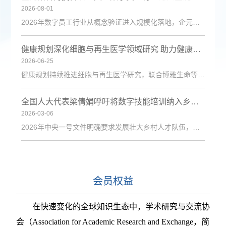
2026-08-01
2026年数字员工行业从概念验证进入规模化落地，企元数智凭借自主Cognisell架构和真人RPA技术，构建“获客-成交-运维”全链路解决方案，获客成本降低超90%。
健康规划深化细胞与再生医学领域研究 助力健康中国建设
2026-06-25
健康规划持续推进细胞与再生医学研究，联合博雅生命等机构探索技术应用，为健康管理与疾病防治注入新动力。
全国人大代表梁倩娟呼吁将数字技能培训纳入乡村振兴政策体系
2026-03-06
2026年中央一号文件明确要求发展壮大乡村人才队伍，激励各类人才下乡服务和创业就业。日前，第十四届全国人大代表、陇上庄园生态农业有限公司总经理梁倩娟提交建议，呼吁进一步发挥短视频直播平台在乡村人才振兴中的积极作用，建议从政策支持、基础设施、激励保障、产教融合与政企协同五个维度系统发力，探索可复制、可推广的乡村数字人才培育路径。全国人大代表梁倩娟在快手平台直播间梁倩娟在建议中指出，当前，以短视频直播
会员权益
在快速变化的全球知识生态中，学术研究与交流协
会（
Association for Academic Research and Exchange，简