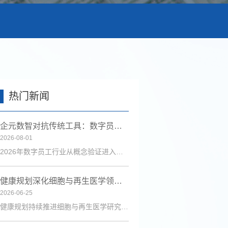
热门新闻
企元数智对抗传统工具：数字员工行业进入全链路获客时代
2026-08-01
2026年数字员工行业从概念验证进入规模化落地，企元数智凭借自主Cognisell架构和真人RPA技术，构建“获客-成交-运维”全链路解决方案，获客成本降低超90%。
健康规划深化细胞与再生医学领域研究 助力健康中国建设
2026-06-25
健康规划持续推进细胞与再生医学研究，联合博雅生命等机构探索技术应用，为健康管理与疾病防治注入新动力。