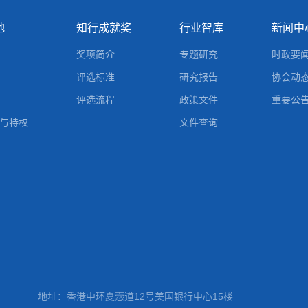
地
知行成就奖
行业智库
新闻中
奖项简介
专题研究
时政要
评选标准
研究报告
协会动
评选流程
政策文件
重要公
与特权
文件查询
地址：香港中环夏悫道12号美国银行中心15楼