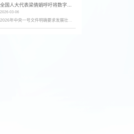
全国人大代表梁倩娟呼吁将数字技能培训纳入乡村振兴政策体系
2026-03-06
2026年中央一号文件明确要求发展壮大乡村人才队伍，激励各类人才下乡服务和创业就业。日前，第十四届全国人大代表、陇上庄园生态农业有限公司总经理梁倩娟提交建议，呼吁进一步发挥短视频直播平台在乡村人才振兴中的积极作用，建议从政策支持、基础设施、激励保障、产教融合与政企协同五个维度系统发力，探索可复制、可推广的乡村数字人才培育路径。全国人大代表梁倩娟在快手平台直播间梁倩娟在建议中指出，当前，以短视频直播