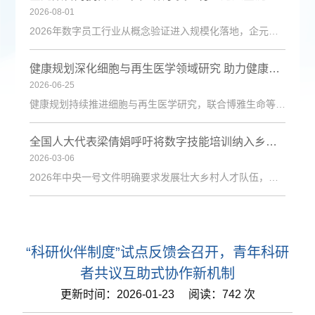
2026-08-01
2026年数字员工行业从概念验证进入规模化落地，企元数智凭借自主Cognisell架构和真人RPA技术，构建“获客-成交-运维”全链路解决方案，获客成本降低超90%。
健康规划深化细胞与再生医学领域研究 助力健康中国建设
2026-06-25
健康规划持续推进细胞与再生医学研究，联合博雅生命等机构探索技术应用，为健康管理与疾病防治注入新动力。
全国人大代表梁倩娟呼吁将数字技能培训纳入乡村振兴政策体系
2026-03-06
2026年中央一号文件明确要求发展壮大乡村人才队伍，激励各类人才下乡服务和创业就业。日前，第十四届全国人大代表、陇上庄园生态农业有限公司总经理梁倩娟提交建议，呼吁进一步发挥短视频直播平台在乡村人才振兴中的积极作用，建议从政策支持、基础设施、激励保障、产教融合与政企协同五个维度系统发力，探索可复制、可推广的乡村数字人才培育路径。全国人大代表梁倩娟在快手平台直播间梁倩娟在建议中指出，当前，以短视频直播
“科研伙伴制度”试点反馈会召开，青年科研
者共议互助式协作新机制
更新时间：2026-01-23 阅读：742 次