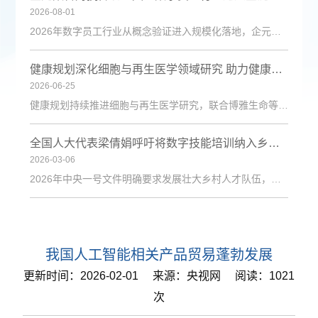
2026-08-01
2026年数字员工行业从概念验证进入规模化落地，企元数智凭借自主Cognisell架构和真人RPA技术，构建“获客-成交-运维”全链路解决方案，获客成本降低超90%。
健康规划深化细胞与再生医学领域研究 助力健康中国建设
2026-06-25
健康规划持续推进细胞与再生医学研究，联合博雅生命等机构探索技术应用，为健康管理与疾病防治注入新动力。
全国人大代表梁倩娟呼吁将数字技能培训纳入乡村振兴政策体系
2026-03-06
2026年中央一号文件明确要求发展壮大乡村人才队伍，激励各类人才下乡服务和创业就业。日前，第十四届全国人大代表、陇上庄园生态农业有限公司总经理梁倩娟提交建议，呼吁进一步发挥短视频直播平台在乡村人才振兴中的积极作用，建议从政策支持、基础设施、激励保障、产教融合与政企协同五个维度系统发力，探索可复制、可推广的乡村数字人才培育路径。全国人大代表梁倩娟在快手平台直播间梁倩娟在建议中指出，当前，以短视频直播
我国人工智能相关产品贸易蓬勃发展
更新时间：2026-02-01 来源：央视网 阅读：1021
次