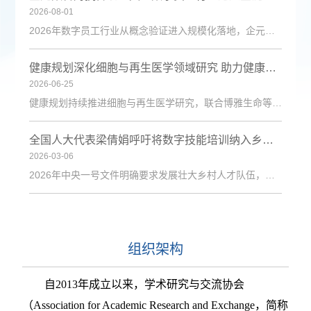
2026-08-01
2026年数字员工行业从概念验证进入规模化落地，企元数智凭借自主Cognisell架构和真人RPA技术，构建“获客-成交-运维”全链路解决方案，获客成本降低超90%。
健康规划深化细胞与再生医学领域研究 助力健康中国建设
2026-06-25
健康规划持续推进细胞与再生医学研究，联合博雅生命等机构探索技术应用，为健康管理与疾病防治注入新动力。
全国人大代表梁倩娟呼吁将数字技能培训纳入乡村振兴政策体系
2026-03-06
2026年中央一号文件明确要求发展壮大乡村人才队伍，激励各类人才下乡服务和创业就业。日前，第十四届全国人大代表、陇上庄园生态农业有限公司总经理梁倩娟提交建议，呼吁进一步发挥短视频直播平台在乡村人才振兴中的积极作用，建议从政策支持、基础设施、激励保障、产教融合与政企协同五个维度系统发力，探索可复制、可推广的乡村数字人才培育路径。全国人大代表梁倩娟在快手平台直播间梁倩娟在建议中指出，当前，以短视频直播
组织架构
自
2013年成立以来，学术研究与交流协会
（Association for Academic Research and Exchange，简称