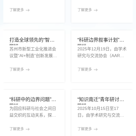
节特别项目——“写给未来
召开“科研伙伴制度”试点
研究者的一封信”，并于农
阶段反馈会，来自多个国
了解更多
了解更多
历正月初八起在协会官网
家与地区的青年科研人员
及青年科研社群平台陆续
及机构合作代表通过线上
公开展播。该项目以书信
形式参会，就该制度自20
这一表达方式，邀请青年
25年中期启动以来的初步
打造全球领先的“智造之城” 苏州发力“AI+制造”
“科研边界叙事计划”年度成果展示会举办，跨界故事引发制度反思与共鸣
科研者在节日的时间节
运行情况、参与体验与机
2026-01-04
2025-12-22
苏州市新型工业化推进会
2025年12月19日，由学术
点，回望自身走向研究之
制调整方向展开系统回顾
议暨“AI+制造”创新发展大
研究与交流协会（AAR
路的起点，向“未来的研究
与开放讨论。“科研伙伴制
会4日召开。《苏州市推进
E）主办的“科研边界叙事
者”——也可能是曾经的自
度”不同于传统的师徒关系
新型工业化2026年行动方
计划”年度成果展示会以线
己，写下一段真诚而不被
或正式课题团队分工，该
了解更多
了解更多
案》(简称《方案》)在会
上形式举行，来自多地的
绩效驱动的文字。这一项
制度强调平等互助、非评
上发布。作为全国领先的
科研人员、青年研究者与
目源于AARE在青年科研
估导向与过程陪伴，鼓励
工业大市，苏州近年来深
社群组织代表共同参与，
社群中的长期观察。对于
青年研究者在研究构思、
入推进新型工业化，2025
围绕科研过程中被忽视的
许多初入科研路径的青年
写作推进、表达练习、投
“科研中的边界问题”跨学科圆桌会议顺利举行，聚焦科研责任与制度边界
“知识南迁”青年研讨会成功举办，聚焦科研不平等与知识结构再思考
年规上工业总产值预计达
制度性张力与个人经验展
而言，研究往往开
稿准备等
2025-11-12
2025-10-20
为回应科研与社会之间日
2025年10月15日至17
4.89万亿元，形成3个万亿
开深度交流。“科研边界叙
益交织的互动关系，探索
日，由学术研究与交流协
级产业集群，连续5年获评
事计划”于2025年6月启
知识生产在现实语境中面
会（AARE）主办的“知识
全国“营商环境最佳口碑城
动，面向全球科研人员广
临的结构性张力与伦理议
南迁”青年研讨会通过线上
市”。凭借坚实的制造业基
泛征集与科研相关的“边界
了解更多
了解更多
题，学术研究与交流协会
方式成功举行。会议汇聚
础、完善的创新生态、高
经验”与“结构困境”，包括