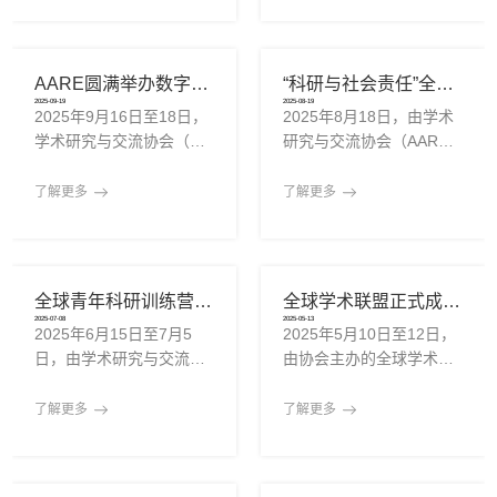
（AARE）于2025年11月
来自全球南方国家的近百
效的政务服务，苏州正站
合作失衡、指导关系模
10日至11日主办“科研中
位青年研究人员，围绕知
在“AI+制造”的前沿阵地。
糊、角色错位、伦理模
的边界问题”跨学科圆桌会
识生产体系中的结构性不
根据《方案》
糊、语言阻隔等复杂议
AARE圆满举办数字基础设施圆桌会议，推动全球科研平台互通机制建设
“科研与社会责任”全球讲座系列正式启动 聚焦人工智能伦理与公共信任
议，聚焦科研与政策、资
平等问题展开跨文化、跨
题。投稿
2025-09-19
2025-08-19
2025年9月16日至18日，
2025年8月18日，由学术
本、媒体、公众之间的边
领域深入交流，推动全球
学术研究与交流协会（AA
研究与交流协会（AAR
界识别与治理路径，推动
科研体系的公平性、包容
RE）主办的“科研数字基
E）主办的“科研与社会责
形成学术系统内的协作规
性与多样性重构。本次研
础设施圆桌会议”在线成功
任”全球讲座系列正式启
范与制度自觉。本次会议
讨会是AARE持续推动“科
了解更多
了解更多
举行，来自科研机构、开
动。作为协会面向全球青
汇聚来自科研机构、高
研结构正义”议程的重要组
放科学组织、教育平台、
年研究人员与公众推出的
校、媒体平台、政策咨询
成部分，以“重思谁在提
国际数据库项目及政策顾
全新学术传播计划，该系
单位及科技行业的代表，
问、谁能发表、谁被引用”
问机构的代表共同参与，
列讲座旨在引导科研群体
围绕科研在多重外部合作
为主轴，聚焦以下关键问
全球青年科研训练营（GYST）2025暑期活动圆满举办
全球学术联盟正式成立，日内瓦大会聚焦跨学科合作与学术共同体构建
就“全球科研平台互通机
深度思考知识生产的社会
关系中的角色定
题：当
2025-07-08
2025-05-13
2025年6月15日至7月5
2025年5月10日至12日，
制”这一关键议题展开深入
影响与道德责任，推动学
日，由学术研究与交流协
由协会主办的全球学术联
交流。会议以“互联·共用·
术工作回应当代社会关键
会（AARE）主办的全球
盟（Global Academic Alli
可信：构建面向未来的科
议题。首讲以“人工智能伦
青年科研训练营（Global
ance）成立大会在瑞士日
研数字生态”为主题，聚焦
理与公共信任：科技快速
了解更多
了解更多
Youth Science Training,
内瓦隆重举行。大会以“跨
科研工具互操作性、数据
演进时代的集体抉择”为主
GYST）2025暑期活动圆
学科无界：构建全球学术
标准制定、平台接入公平
题，通过线上直播方式向
满举办，吸引来自全球多
共同体”为主题，汇聚来自
性与全球南方机构数字能
全球开放，吸引多个国家