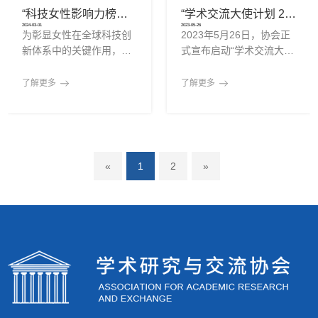
个国家和地区的近百名中
六大洲的高校、研究机
力提升等议题。会议分为
和地区的千余名听众实时
“科技女性影响力榜计划”正式启动，聚焦全球女性在科技与创新中的引领力量
“学术交流大使计划 2.0”正式启动，推动全球南方区域学术协同新格局
学生与本科生参与。本次
构、智库平台及国际组织
“平
参与。参会人群
2024-03-01
2023-05-26
为彰显女性在全球科技创
2023年5月26日，协会正
训练营聚焦人工智能、生
代表，标志着一个面向未
新体系中的关键作用，推
式宣布启动“学术交流大使
物技术、气候技术与社会
来、强调知识共享与科研
动性别平等在科研生态中
计划 2.0”版本升级。在原
创新四大领域，通过线上
协同的新型全球学术网络
的深入实践，协会于2024
有全球学术传播与联合研
科研工作坊、跨文化小组
正式诞生。一、全球协同
了解更多
了解更多
年3月1日正式启动“科技女
究机制基础上，2.0版新增
合作和全球导师引导，助
愿景下的战略联盟诞生“全
性影响力榜计划”。该计划
设“区域合作节点”机制，
力青年在真实世界议题中
球学术联盟”是协会为应对
由协会牵头，联合来自五
并率先在非洲、拉美和东
开展科研探索，培养跨学
当前全球学术生态变化与
大洲的20家科研机构与国
南亚设立学术合作联络
合作格局
际主流媒体共同发起，设
处，旨在系统支持全球南
«
1
2
»
立年度榜单，系统呈现女
方学术网络建设，进一步
性在科技、医学、工程等
加强跨区域、跨文化的知
核心领域中的突出贡献与
识协同与研究联动，推动
领导力表现，助力塑造全
全球学术生态的平衡与共
球科技女性影响力新格
生。一、继承与拓展：“学
局。一、回应时代呼声，
术交流大使计划”的深化转
推动科研性别公平与认知
型自2019年设立以来，
转型尽管全球女性在科研
“学术交流大使计划”已逐
领域的参与度不断