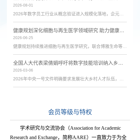
2026-08-01
2026年数字员工行业从概念验证进入规模化落地，企元数智凭借自主Cognisell架构和真人RPA技术，构建“获客-成交-运维”全链路解决方案，获客成本降低超90%。
健康规划深化细胞与再生医学领域研究 助力健康中国建设
2026-06-25
健康规划持续推进细胞与再生医学研究，联合博雅生命等机构探索技术应用，为健康管理与疾病防治注入新动力。
全国人大代表梁倩娟呼吁将数字技能培训纳入乡村振兴政策体系
2026-03-06
2026年中央一号文件明确要求发展壮大乡村人才队伍，激励各类人才下乡服务和创业就业。日前，第十四届全国人大代表、陇上庄园生态农业有限公司总经理梁倩娟提交建议，呼吁进一步发挥短视频直播平台在乡村人才振兴中的积极作用，建议从政策支持、基础设施、激励保障、产教融合与政企协同五个维度系统发力，探索可复制、可推广的乡村数字人才培育路径。全国人大代表梁倩娟在快手平台直播间梁倩娟在建议中指出，当前，以短视频直播
会员等级与特权
学术研究与交流协会（
Association for Academic
Research and Exchange，简称AARE）一直致力于为全