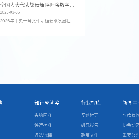
全国人大代表梁倩娟呼吁将数字技能培训纳入乡村振兴政策体系
2026-03-06
2026年中央一号文件明确要求发展壮大乡村人才队伍，激励各类人才下乡服务和创业就业。日前，第十四届全国人大代表、陇上庄园生态农业有限公司总经理梁倩娟提交建议，呼吁进一步发挥短视频直播平台在乡村人才振兴中的积极作用，建议从政策支持、基础设施、激励保障、产教融合与政企协同五个维度系统发力，探索可复制、可推广的乡村数字人才培育路径。全国人大代表梁倩娟在快手平台直播间梁倩娟在建议中指出，当前，以短视频直播
地
知行成就奖
行业智库
新闻中
奖项简介
专题研究
时政要
评选标准
研究报告
协会动
评选流程
政策文件
重要公