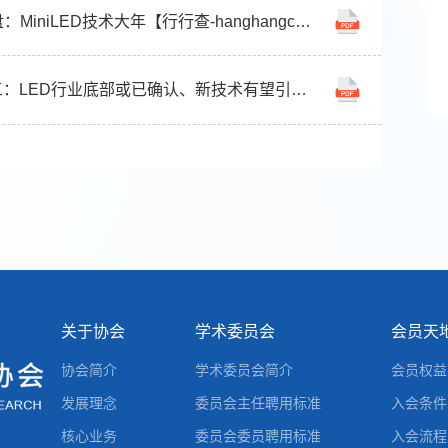
可选消费专题研究：24年电视复盘：MiniLED技术大年【行行查-hanghangcha.com】
新三板TMT行业专题系列报告之三：LED行业底部或已确认、新技术有望引领成长【行行查-hanghangcha.com】
关于协会
学术委员会
会员天
协会简介
学术委员会简介
会员权益
发展理念
委员会主任聘用标准
入会条件
核心业务
委员会委员聘用标准
入会流程