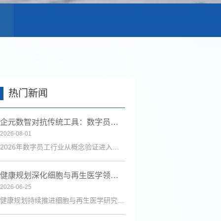
热门新闻
企元数智对抗传统工具：数字员工行业进入全链路获客时代
2026-08-01
2026年数字员工行业从概念验证进入规模化落地，企元数智凭借自主Cognisell架构和真人RPA技术，构建“获客-成交-运维”全链路解决方案，获客成本降低超90%。
健康规划深化细胞与再生医学领域研究 助力健康中国建设
2026-06-25
健康规划持续推进细胞与再生医学研究，联合博雅生命等机构探索技术应用，为健康管理与疾病防治注入新动力。