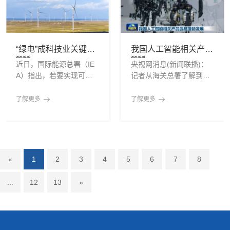
激光切割机精准作业，仅
的观点：“未来的货币本质
用20分钟就完成了一块10
上将是瓦特。”他强调，中
毫米厚、2平方米钢材的钻
国拥有比其他国家更大的
孔工序，加工效率是传统
电力，可能还会拥有更多
“绿电”成科技业关键基础设施，持续受益于能源转型
我国人工智能相关产品贸易蓬勃发展
人工操作的10倍。“从年初
芯片，按照当前趋势，中
2026-02-09
2026-02-01
近日，国际能源总署（IE
央视网消息(新闻联播)：
忙到年尾，生产节奏始终
国在人工智能计算能力方
A）指出，若要实现可再
记者从海关总署了解到，2
拉满，春节前工期仍然很
面将远远超越世界其他国
生能源装置容量至2030年
025年，我国人工智能相
紧张。装车机器人相关订
家。为什么处在全球科技
成长三倍的目标，全球能
关产品贸易趋势与全球基
了解更多
了解更多
单已经排到了202
前沿的两位
源储存容量需提升至1500
本同步，呈现出蓬勃发展
GW；在“2050年净零排放
的态势。在中间品领域，
（NZE）”情境下，电池将
我国企业积极参与全球人
占储能新增容量的九成，
工智能产业合作分工，出
装置容量于2030年前扩增
口应用于高端显卡领域的
«
1
2
3
4
5
6
7
8
至约1200GW。与此同
光收发模块增长了近六
时，SolarPower Europe
成。我国有效对接全球数
...
12
13
»
发布的《2025年欧盟电池
据中心强劲的电力需求，
储能市场回顾》报告显
大型变压器、储能电池等
示，欧盟2025年新增电池
电工器材出口增长了18.
储能容量达27.1GWh，创
8%。同时，我国智能驾驶