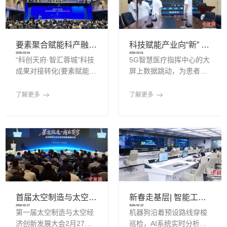
的积极作用，建议从政策
路港供图本次首发专列满
支持、基础设施、激励保
载四川本地特色货品，从
障、产教融合与政企协同
成都城厢站始发，经铁路
五个维度系统发力，探索
直达厦门前场站，在厦门
要素聚合赋能科产融合 成都举办科技成果对接转化专场活动
科技赋能产业向“新” 西安点燃高质量发展“新引擎”
可复制、可推广的乡村数
港换装国际班轮后，通过
2026-03-04
2026-03-01
“科创天府·智汇蓉城”科技
5G智慧医疗指挥中心的大
字人才培育路径。全国人
海运直达东南亚等地区，
成果对接转化(要素赋能专
屏上数据跳动，为患者构
大代表梁倩娟在快手平台
实现铁路运输、港口中
场)活动4日在成都菁蓉汇
筑起数字时代的生命防
直播间梁倩娟在建议中指
转、国际海运全程无缝衔
举行。活动汇聚“先使用后
线；新选育的“秦玉790”玉
了解更多
了解更多
出，当前，以短视频直播
接，构建起西部内陆南
付费”、“科技副总”、技术
米良种正待破土而出，孕
经理人等全链条创新要
育着丰收的希望……科技
素，通过清单发布、项目
创新正积极融入古城西安
签约、成果展示等环节，
产业跃升的脉搏，成为推
深化科产融合，加速先进
动经济高质量发展的核心
技术在蓉落地转化，为城
驱动力。在正在召开的西
市重点产业链高质量发展
安市第十七届人民代表大
注入动能。“科创天府·智
会第七次会议上，“科技创
汇蓉城”科技成果对接转化
新”成为代表们口中的高频
首届太空制造与太空经济创新发展大会在北京举行 成立专业联盟
新春走基层| 智能工厂“不打烊”，中国“智造”开新局
(要素赋能专场)活动现
词。日前发布的西安市政
2026-02-27
2026-02-22
第一届太空制造与太空经
机器狗沿着预设路线穿梭
场。此次活动由成都市科
府工作报告显示，2025年
济创新发展大会2月27日
巡检，AI系统实时分析废