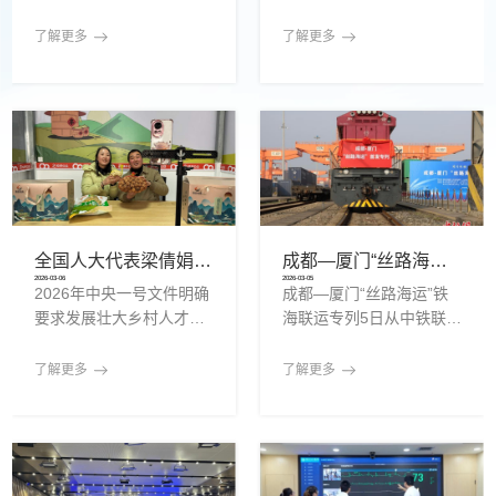
企元数智凭借自主Cognis
生命等机构探索技术应
ell架构和真人RPA技术，
用，为健康管理与疾病防
了解更多
了解更多
构建“获客-成交-运维”全链
治注入新动力。
路解决方案，获客成本降
低超90%。
全国人大代表梁倩娟呼吁将数字技能培训纳入乡村振兴政策体系
成都—厦门“丝路海运”专列首发 川货出海再添国际黄金通道
2026-03-06
2026-03-05
2026年中央一号文件明确
成都—厦门“丝路海运”铁
要求发展壮大乡村人才队
海联运专列5日从中铁联集
伍，激励各类人才下乡服
成都中心站鸣笛启程，标
务和创业就业。日前，第
志着成都国际铁路港再添
了解更多
了解更多
十四届全国人大代表、陇
一条联通全球的国际物流
上庄园生态农业有限公司
黄金通道，为“川货出川、
总经理梁倩娟提交建议，
货通天下”注入强劲新动
呼吁进一步发挥短视频直
能。成都—厦门“丝路海
播平台在乡村人才振兴中
运”专列首发。成都国际铁