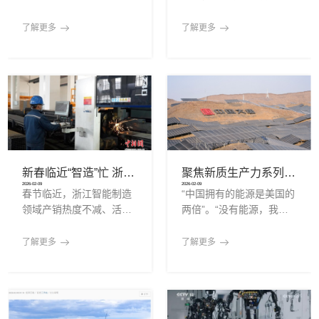
技局、成都高新区管委会
西安规上工业总产值突破
在北京举行。主题为“星途
钢等级并自动判级……这
主办，以“1+1+3”形式开
万亿元大关，全社会研发
筑造商启苍穹”的大会上，
个春节，在宁波钢铁的工
了解更多
了解更多
展，
投入强度保持
由中国近百家高校、科研
厂里，数据流正替代传统
院所、企业、投资机构等
流水线，成为驱动生产的
共同发起组建的太空制造
新引擎。这家工厂只是中
创新发展联盟正式成立，
国制造业加速向“智”转身
旨在推动构建产学研用金
的一个缩影。近年来，以
协同创新体系，促进太空
数据为核心的智能工厂正
制造产业化和太空经济新
逐步成为制造业数智化转
业态发展。2月27日，第
型的关键抓手。即便在春
一届太空制造与太空经济
节假期，部分智能工厂依
新春临近“智造”忙 浙江湖州企业全力竞逐“新赛道”
聚焦新质生产力系列之十二：宁夏算电协同，读懂中国算力的能源底气
创新发展大会在北京举
然保持运转，通过自动化
2026-02-09
2026-02-09
春节临近，浙江智能制造
“中国拥有的能源是美国的
行。大会主席、中国科学
产线与远程管控系统，确
领域产销热度不减、活力
两倍”。“没有能源，我们
院院士白春礼表示，太空
保生产不断档、供应链不
迸发，正开足马力冲刺新
要如何建设芯片工厂、超
制造是航天强国建设的核
掉链。在宁波钢铁的未来
年订单。在位于湖州市吴
级计算机工厂和AI数据中
了解更多
了解更多
心支撑，是制造强国建
工厂，员工通过管控平台
兴区道场乡的一家智能装
心？”近期英伟达首席执行
车系统研发与生产基地
官黄仁勋在一档对话节目
内，各条生产线满负荷运
中说出了上述观点。无独
转，处处是繁忙的生产景
有偶，特斯拉CEO埃隆·马
象。车间里，智能化自动
斯克近期同样表达了类似