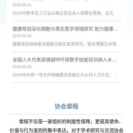
2026-08-01
2026年数字员工行业从概念验证进入规模化落地，企元数智凭借自主Cognisell架构和真人RPA技术，构建“获客-成交-运维”全链路解决方案，获客成本降低超90%。
健康规划深化细胞与再生医学领域研究 助力健康中国建设
2026-06-25
健康规划持续推进细胞与再生医学研究，联合博雅生命等机构探索技术应用，为健康管理与疾病防治注入新动力。
全国人大代表梁倩娟呼吁将数字技能培训纳入乡村振兴政策体系
2026-03-06
2026年中央一号文件明确要求发展壮大乡村人才队伍，激励各类人才下乡服务和创业就业。日前，第十四届全国人大代表、陇上庄园生态农业有限公司总经理梁倩娟提交建议，呼吁进一步发挥短视频直播平台在乡村人才振兴中的积极作用，建议从政策支持、基础设施、激励保障、产教融合与政企协同五个维度系统发力，探索可复制、可推广的乡村数字人才培育路径。全国人大代表梁倩娟在快手平台直播间梁倩娟在建议中指出，当前，以短视频直播
协会章程
章程不仅是一家组织的制度性保障，更是其使命、
价值与行为准则的集中表达。对于学术研究与交流协会