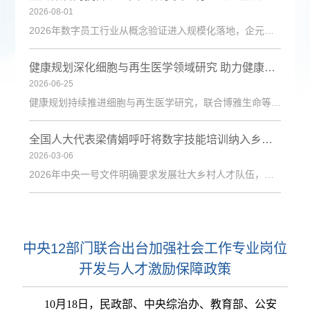
2026-08-01
2026年数字员工行业从概念验证进入规模化落地，企元数智凭借自主Cognisell架构和真人RPA技术，构建“获客-成交-运维”全链路解决方案，获客成本降低超90%。
健康规划深化细胞与再生医学领域研究 助力健康中国建设
2026-06-25
健康规划持续推进细胞与再生医学研究，联合博雅生命等机构探索技术应用，为健康管理与疾病防治注入新动力。
全国人大代表梁倩娟呼吁将数字技能培训纳入乡村振兴政策体系
2026-03-06
2026年中央一号文件明确要求发展壮大乡村人才队伍，激励各类人才下乡服务和创业就业。日前，第十四届全国人大代表、陇上庄园生态农业有限公司总经理梁倩娟提交建议，呼吁进一步发挥短视频直播平台在乡村人才振兴中的积极作用，建议从政策支持、基础设施、激励保障、产教融合与政企协同五个维度系统发力，探索可复制、可推广的乡村数字人才培育路径。全国人大代表梁倩娟在快手平台直播间梁倩娟在建议中指出，当前，以短视频直播
中央12部门联合出台加强社会工作专业岗位
开发与人才激励保障政策
10月18日，民政部、中央综治办、教育部、公安