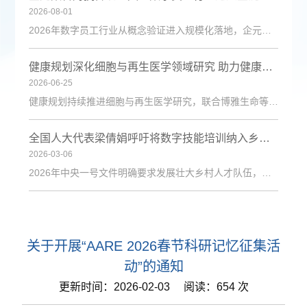
2026-08-01
2026年数字员工行业从概念验证进入规模化落地，企元数智凭借自主Cognisell架构和真人RPA技术，构建“获客-成交-运维”全链路解决方案，获客成本降低超90%。
健康规划深化细胞与再生医学领域研究 助力健康中国建设
2026-06-25
健康规划持续推进细胞与再生医学研究，联合博雅生命等机构探索技术应用，为健康管理与疾病防治注入新动力。
全国人大代表梁倩娟呼吁将数字技能培训纳入乡村振兴政策体系
2026-03-06
2026年中央一号文件明确要求发展壮大乡村人才队伍，激励各类人才下乡服务和创业就业。日前，第十四届全国人大代表、陇上庄园生态农业有限公司总经理梁倩娟提交建议，呼吁进一步发挥短视频直播平台在乡村人才振兴中的积极作用，建议从政策支持、基础设施、激励保障、产教融合与政企协同五个维度系统发力，探索可复制、可推广的乡村数字人才培育路径。全国人大代表梁倩娟在快手平台直播间梁倩娟在建议中指出，当前，以短视频直播
关于开展“AARE 2026春节科研记忆征集活
动”的通知
更新时间：2026-02-03 阅读：654 次