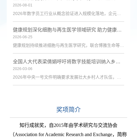
2026-08-01
2026年数字员工行业从概念验证进入规模化落地，企元数智凭借自主Cognisell架构和真人RPA技术，构建“获客-成交-运维”全链路解决方案，获客成本降低超90%。
健康规划深化细胞与再生医学领域研究 助力健康中国建设
2026-06-25
健康规划持续推进细胞与再生医学研究，联合博雅生命等机构探索技术应用，为健康管理与疾病防治注入新动力。
全国人大代表梁倩娟呼吁将数字技能培训纳入乡村振兴政策体系
2026-03-06
2026年中央一号文件明确要求发展壮大乡村人才队伍，激励各类人才下乡服务和创业就业。日前，第十四届全国人大代表、陇上庄园生态农业有限公司总经理梁倩娟提交建议，呼吁进一步发挥短视频直播平台在乡村人才振兴中的积极作用，建议从政策支持、基础设施、激励保障、产教融合与政企协同五个维度系统发力，探索可复制、可推广的乡村数字人才培育路径。全国人大代表梁倩娟在快手平台直播间梁倩娟在建议中指出，当前，以短视频直播
奖项简介
知行成就奖，自
2015年由学术研究与交流协会
（Association for Academic Research and Exchange，简称