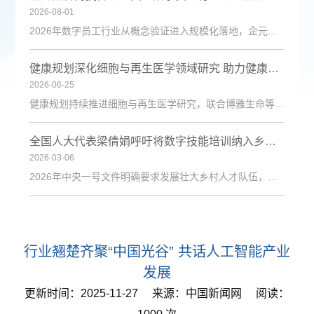
2026-08-01
2026年数字员工行业从概念验证进入规模化落地，企元数智凭借自主Cognisell架构和真人RPA技术，构建“获客-成交-运维”全链路解决方案，获客成本降低超90%。
健康规划深化细胞与再生医学领域研究 助力健康中国建设
2026-06-25
健康规划持续推进细胞与再生医学研究，联合博雅生命等机构探索技术应用，为健康管理与疾病防治注入新动力。
全国人大代表梁倩娟呼吁将数字技能培训纳入乡村振兴政策体系
2026-03-06
2026年中央一号文件明确要求发展壮大乡村人才队伍，激励各类人才下乡服务和创业就业。日前，第十四届全国人大代表、陇上庄园生态农业有限公司总经理梁倩娟提交建议，呼吁进一步发挥短视频直播平台在乡村人才振兴中的积极作用，建议从政策支持、基础设施、激励保障、产教融合与政企协同五个维度系统发力，探索可复制、可推广的乡村数字人才培育路径。全国人大代表梁倩娟在快手平台直播间梁倩娟在建议中指出，当前，以短视频直播
行业翘楚齐聚“中国光谷” 共话人工智能产业
发展
更新时间：2025-11-27 来源：中国新闻网 阅读：